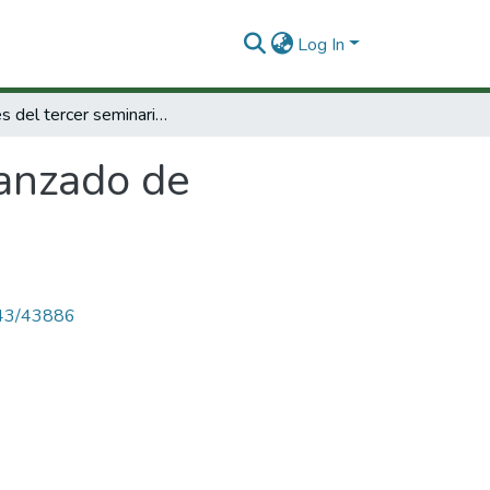
Log In
Anales del tercer seminario avanzado de tecnologia de alimentos.
vanzado de
4143/43886