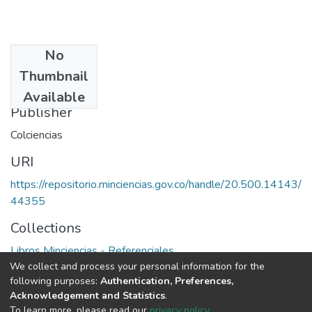
No
Date
Thumbnail
1975
Available
Publisher
Colciencias
URI
https://repositorio.minciencias.gov.co/handle/20.500.14143/
44355
Collections
Libros Minciencias - Referenciales
We collect and process your personal information for the
following purposes:
Authentication, Preferences,
Full item page
Acknowledgement and Statistics
.
To learn more, please read our
privacy policy
.