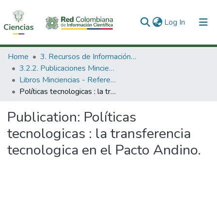
(current)
Log In
Communities & Collections
Home
3. Recursos de Información Científica y Tecnológica
3.2.2. Publicaciones Minciencias
All of DSpace
Libros Minciencias - Referenciales
Políticas tecnologicas : la transferencia tecnologica en el Pacto Andino.
Statistics
Publication:
Políticas
tecnologicas : la transferencia
tecnologica en el Pacto Andino.