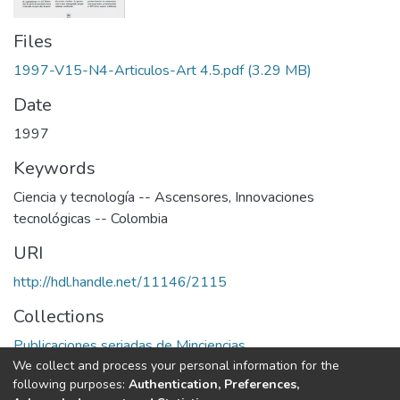
Files
1997-V15-N4-Articulos-Art 4.5.pdf
(3.29 MB)
Date
1997
Keywords
Ciencia y tecnología -- Ascensores
,
Innovaciones
tecnológicas -- Colombia
URI
http://hdl.handle.net/11146/2115
Collections
Publicaciones seriadas de Minciencias
We collect and process your personal information for the
following purposes:
Authentication, Preferences,
Full item page