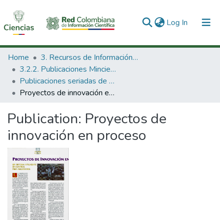
(current)
Log In
Communities & Collections
Home
3. Recursos de Información Científica y Tecnológica
3.2.2. Publicaciones Minciencias
All of DSpace
Publicaciones seriadas de Minciencias
Proyectos de innovación en proceso
Statistics
Publication:
Proyectos de
innovación en proceso