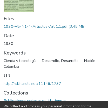
Files
1990-V8-N1-4-Articulos-Art 1.1.pdf
(3.45 MB)
Date
1990
Keywords
Ciencia y tecnología -- Desarrollo
,
Desarrollo -- Nación --
Colombia
URI
http://hdl.handle.net/11146/1797
Collections
Publicaciones seriadas de Minciencias
We collect and process your personal information for the