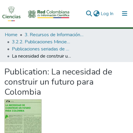
(current)
Log In
Communities & Collections
Home
3. Recursos de Información Científica y Tecnológica
3.2.2. Publicaciones Minciencias
All of DSpace
Publicaciones seriadas de Minciencias
La necesidad de construir un futuro para Colombia
Statistics
Publication:
La necesidad de
construir un futuro para
Colombia