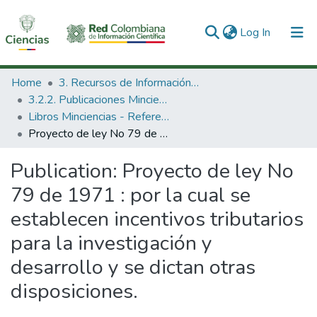
(current)
Log In
Communities & Collections
Home
3. Recursos de Información Científica y Tecnológica
3.2.2. Publicaciones Minciencias
All of DSpace
Libros Minciencias - Referenciales
Proyecto de ley No 79 de 1971 : por la cual se establecen incentivos tributarios para la investigación y desarrollo y se dictan otras disposiciones.
Statistics
Publication:
Proyecto de ley No
79 de 1971 : por la cual se
establecen incentivos tributarios
para la investigación y
desarrollo y se dictan otras
disposiciones.