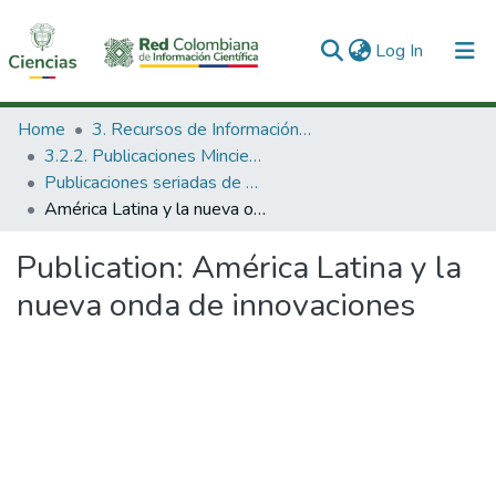
(current)
Log In
Communities & Collections
Home
3. Recursos de Información Científica y Tecnológica
3.2.2. Publicaciones Minciencias
All of DSpace
Publicaciones seriadas de Minciencias
América Latina y la nueva onda de innovaciones
Statistics
Publication:
América Latina y la
nueva onda de innovaciones