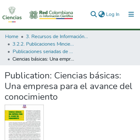
(current)
Log In
Communities & Collections
Home
3. Recursos de Información Científica y Tecnológica
3.2.2. Publicaciones Minciencias
All of DSpace
Publicaciones seriadas de Minciencias
Ciencias básicas: Una empresa para el avance del conocimiento
Statistics
Publication:
Ciencias básicas:
Una empresa para el avance del
conocimiento