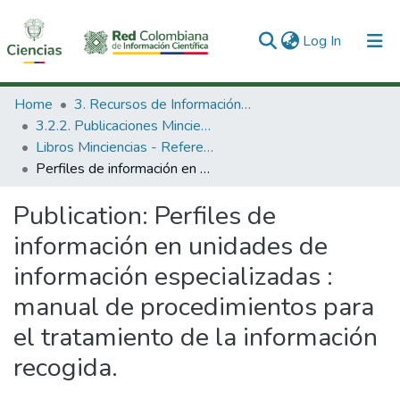
(current)
Log In
Communities & Collections
Home
3. Recursos de Información Científica y Tecnológica
3.2.2. Publicaciones Minciencias
All of DSpace
Libros Minciencias - Referenciales
Perfiles de información en unidades de información especializadas : manual de procedimientos para el tratamiento de la información recogida.
Statistics
Publication:
Perfiles de
información en unidades de
información especializadas :
manual de procedimientos para
el tratamiento de la información
recogida.