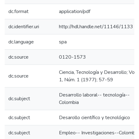
dc.format
application/pdf
dc.identifier.uri
http://hdl.handle.net/11146/1133
dc.language
spa
dc.source
0120-1573
Ciencia, Tecnología y Desarrollo; Vol.
dc.source
1, Núm. 1 (1977); 57-59
Desarrollo laboral-- tecnología--
dc.subject
Colombia
dc.subject
Desarollo científico y tecnológico
dc.subject
Empleo-- Investigaciones--Colombia