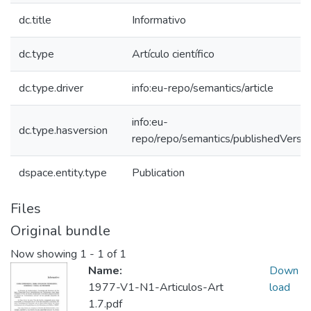
dc.title
Informativo
dc.type
Artículo científico
dc.type.driver
info:eu-repo/semantics/article
info:eu-
dc.type.hasversion
repo/repo/semantics/publishedVersio
dspace.entity.type
Publication
Files
Original bundle
Now showing
1 - 1 of 1
Name:
Down
1977-V1-N1-Articulos-Art
load
1.7.pdf