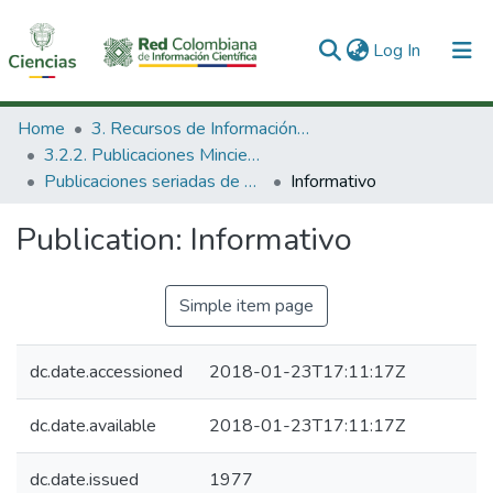
(current)
Log In
Communities & Collections
Home
3. Recursos de Información Científica y Tecnológica
3.2.2. Publicaciones Minciencias
All of DSpace
Publicaciones seriadas de Minciencias
Informativo
Statistics
Publication:
Informativo
Simple item page
dc.date.accessioned
2018-01-23T17:11:17Z
dc.date.available
2018-01-23T17:11:17Z
dc.date.issued
1977