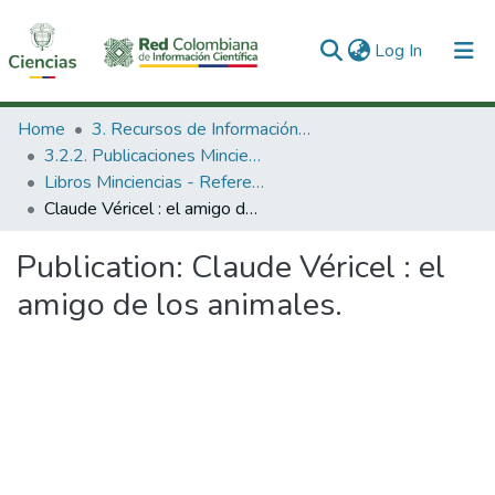
(current)
Log In
Communities & Collections
Home
3. Recursos de Información Científica y Tecnológica
3.2.2. Publicaciones Minciencias
All of DSpace
Libros Minciencias - Referenciales
Claude Véricel : el amigo de los animales.
Statistics
Publication:
Claude Véricel : el
amigo de los animales.