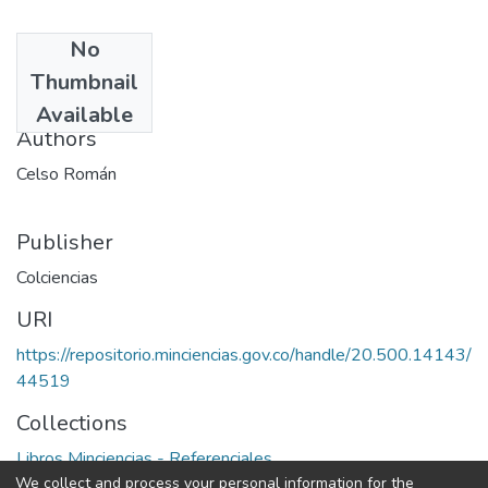
No
Date
Thumbnail
1997
Available
Authors
Celso Román
Publisher
Colciencias
URI
https://repositorio.minciencias.gov.co/handle/20.500.14143/
44519
Collections
Libros Minciencias - Referenciales
We collect and process your personal information for the