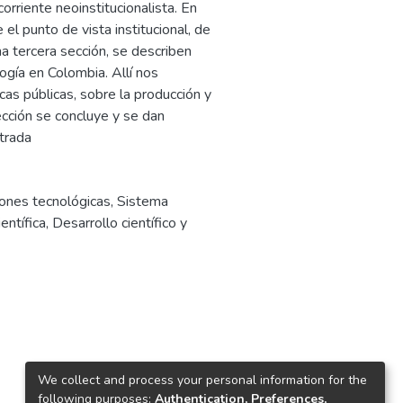
corriente neoinstitucionalista. En
el punto de vista institucional, de
una tercera sección, se describen
logía en Colombia. Allí nos
cas públicas, sobre la producción y
ección se concluye y se dan
trada
iones tecnológicas
,
Sistema
entífica
,
Desarrollo científico y
We collect and process your personal information for the
following purposes:
Authentication, Preferences,