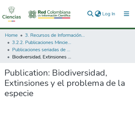
(current)
Log In
Communities & Collections
Home
3. Recursos de Información Científica y Tecnológica
3.2.2. Publicaciones Minciencias
All of DSpace
Publicaciones seriadas de Minciencias
Biodiversidad, Extinsiones y el problema de la especie
Statistics
Publication:
Biodiversidad,
Extinsiones y el problema de la
especie