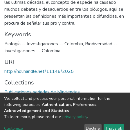
las ultimas décadas, el concepto de especie ha causado
muchos debates y desacuerdos en tre los biólogos. aqui se
presentan las definiciones más importantes o difundidas, en
procura de señalar sus pro y contra.
Keywords
Biología -- Investigaciones -- Colombia
,
Biodiversidad --
Investigaciones -- Colombia
URI
http://hdl.handle.net/11146/2025
Collections
Publicaciones seriadas de Minciencias
We collect and process your personal information for the
following purposes:
Authentication, Preferences,
Full item page
Acknowledgement and Statistics
.
To learn more, please read our
privacy policy
.
DSpace software
copyright © 2002-2026
LYRASIS
Cookie
Privacy
End User
Send
Customize
Decline
That's ok