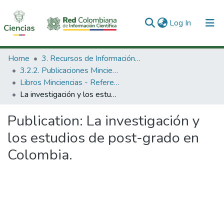
(current)
Log In
Communities & Collections
Home
3. Recursos de Información Científica y Tecnológica
3.2.2. Publicaciones Minciencias
All of DSpace
Libros Minciencias - Referenciales
La investigación y los estudios de post-grado en Colombia.
Statistics
Publication:
La investigación y
los estudios de post-grado en
Colombia.