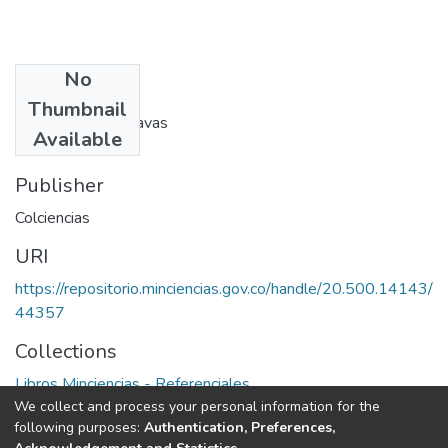
No
Authors
Thumbnail
Javier Troncoso Navas
Available
Publisher
Colciencias
URI
https://repositorio.minciencias.gov.co/handle/20.500.14143/
44357
Collections
Libros Minciencias - Referenciales
We collect and process your personal information for the
following purposes:
Authentication, Preferences,
Full item page