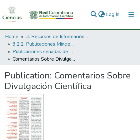
(current)
Log In
Communities & Collections
Home
3. Recursos de Información Científica y Tecnológica
3.2.2. Publicaciones Minciencias
All of DSpace
Publicaciones seriadas de Minciencias
Comentarios Sobre Divulgación Científica
Statistics
Publication:
Comentarios Sobre
Divulgación Científica