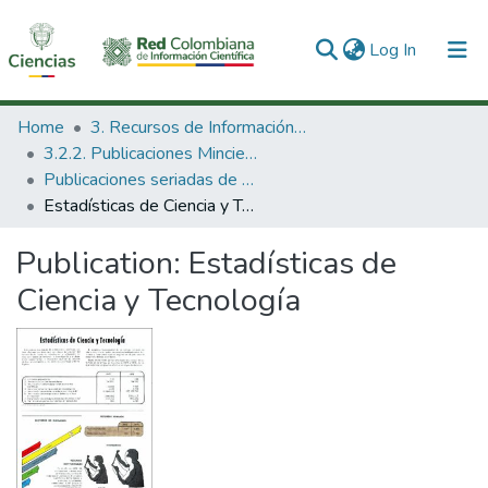
(current)
Log In
Communities & Collections
Home
3. Recursos de Información Científica y Tecnológica
3.2.2. Publicaciones Minciencias
All of DSpace
Publicaciones seriadas de Minciencias
Estadísticas de Ciencia y Tecnología
Statistics
Publication:
Estadísticas de
Ciencia y Tecnología