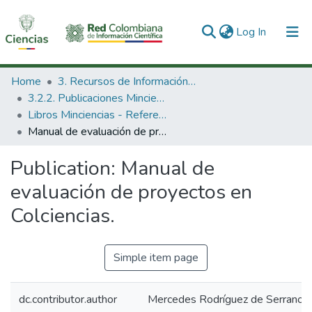
(current)
Log In
Communities & Collections
Home
3. Recursos de Información Científica y Tecnológica
3.2.2. Publicaciones Minciencias
All of DSpace
Libros Minciencias - Referenciales
Manual de evaluación de proyectos en Colciencias.
Statistics
Publication:
Manual de
evaluación de proyectos en
Colciencias.
Simple item page
dc.contributor.author
Mercedes Rodríguez de Serrano