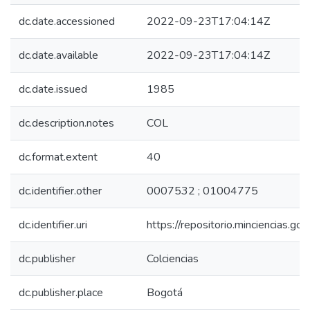
dc.date.accessioned
2022-09-23T17:04:14Z
dc.date.available
2022-09-23T17:04:14Z
dc.date.issued
1985
dc.description.notes
COL
dc.format.extent
40
dc.identifier.other
0007532 ; 01004775
dc.identifier.uri
https://repositorio.minciencias.
dc.publisher
Colciencias
dc.publisher.place
Bogotá