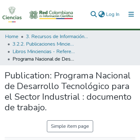
(current)
Log In
Communities & Collections
Home
3. Recursos de Información Científica y Tecnológica
3.2.2. Publicaciones Minciencias
All of DSpace
Libros Minciencias - Referenciales
Programa Nacional de Desarrollo Tecnológico para el Sector Industrial : documento de trabajo.
Statistics
Publication:
Programa Nacional
de Desarrollo Tecnológico para
el Sector Industrial : documento
de trabajo.
Simple item page