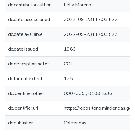
dc.contributor.author
Félix Moreno
dc.date.accessioned
2022-09-23T17:03:57Z
dc.date.available
2022-09-23T17:03:57Z
dc.date.issued
1983
dc.description.notes
COL
dc.format.extent
125
dc.identifier.other
0007339 ; 01004636
dc.identifier.uri
https://repositorio.minciencias.
dc.publisher
Colciencias