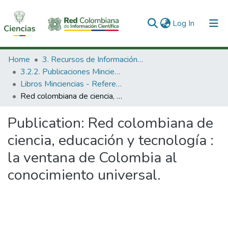
(current)
Log In
Communities & Collections
Home
3. Recursos de Información Científica y Tecnológica
3.2.2. Publicaciones Minciencias
All of DSpace
Libros Minciencias - Referenciales
Red colombiana de ciencia, educación y tecnología : la ventana de Colombia al conocimiento universal.
Statistics
Publication:
Red colombiana de
ciencia, educación y tecnología :
la ventana de Colombia al
conocimiento universal.