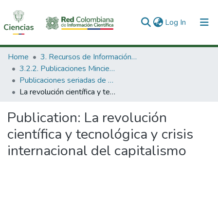
(current)
Log In
Communities & Collections
Home
3. Recursos de Información Científica y Tecnológica
3.2.2. Publicaciones Minciencias
All of DSpace
Publicaciones seriadas de Minciencias
La revolución científica y tecnológica y crisis internacional del capitalismo
Statistics
Publication:
La revolución
científica y tecnológica y crisis
internacional del capitalismo