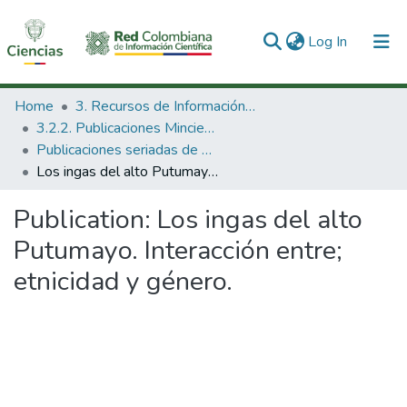
(current)
Log In
Communities & Collections
Home
3. Recursos de Información Científica y Tecnológica
3.2.2. Publicaciones Minciencias
All of DSpace
Publicaciones seriadas de Minciencias
Los ingas del alto Putumayo. Interacción entre; etnicidad y género.
Statistics
Publication:
Los ingas del alto
Putumayo. Interacción entre;
etnicidad y género.