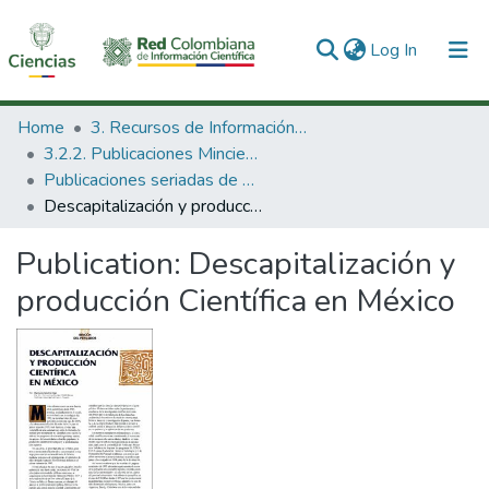
(current)
Log In
Communities & Collections
Home
3. Recursos de Información Científica y Tecnológica
3.2.2. Publicaciones Minciencias
All of DSpace
Publicaciones seriadas de Minciencias
Descapitalización y producción Científica en México
Statistics
Publication:
Descapitalización y
producción Científica en México