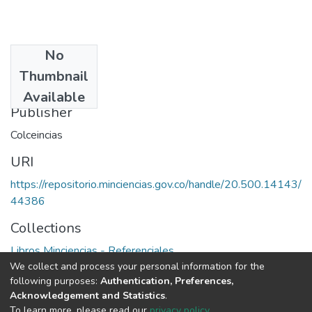
No
Date
Thumbnail
1985
Available
Publisher
Colceincias
URI
https://repositorio.minciencias.gov.co/handle/20.500.14143/
44386
Collections
Libros Minciencias - Referenciales
We collect and process your personal information for the
following purposes:
Authentication, Preferences,
Full item page
Acknowledgement and Statistics
.
To learn more, please read our
privacy policy
.