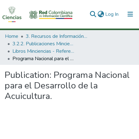
(current)
Log In
Communities & Collections
Home
3. Recursos de Información Científica y Tecnológica
3.2.2. Publicaciones Minciencias
All of DSpace
Libros Minciencias - Referenciales
Programa Nacional para el Desarrollo de la Acuicultura.
Statistics
Publication:
Programa Nacional
para el Desarrollo de la
Acuicultura.