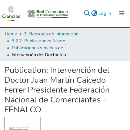
(current)
Log In
Communities & Collections
Home
3. Recursos de Información Científica y Tecnológica
3.2.2. Publicaciones Minciencias
All of DSpace
Publicaciones seriadas de Minciencias
Intervención del Doctor Juan Martín Caicedo Ferrer Presidente Federación Nacional de Comerciantes -FENALCO-
Statistics
Publication:
Intervención del
Doctor Juan Martín Caicedo
Ferrer Presidente Federación
Nacional de Comerciantes -
FENALCO-