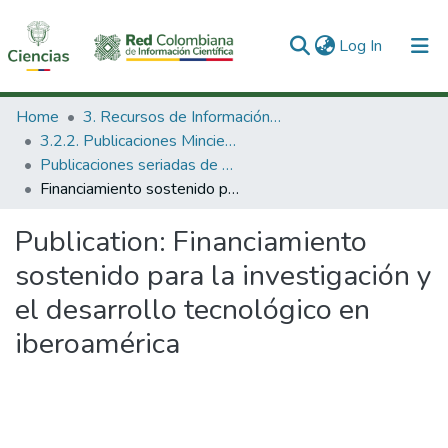
(current)
Log In
Communities & Collections
Home
3. Recursos de Información Científica y Tecnológica
3.2.2. Publicaciones Minciencias
All of DSpace
Publicaciones seriadas de Minciencias
Financiamiento sostenido para la investigación y el desarrollo tecnológico en iberoamérica
Statistics
Publication:
Financiamiento
sostenido para la investigación y
el desarrollo tecnológico en
iberoamérica