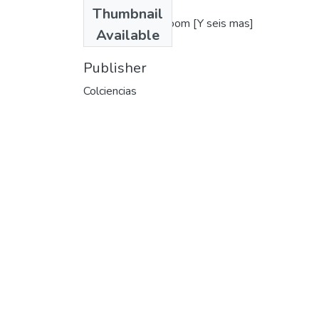
Authors
Thumbnail
Richard L. Hogeboom [Y seis mas]
Available
Publisher
Colciencias