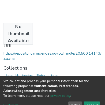
No
Publisher
Thumbnail
Colciencias
Available
URI
https://repositorio.minciencias.gov.co/handle/20.500.14143/
44490
Collections
Libros Minciencias - Referenciales
We collect and process your personal information for the
following purposes:
Authentication, Preferences,
Full item page
Acknowledgement and Statistics
.
To learn more, please read our
privacy policy
.
DSpace software
copyright © 2002-2026
LYRASIS
Cookie
Privacy
End User
Send