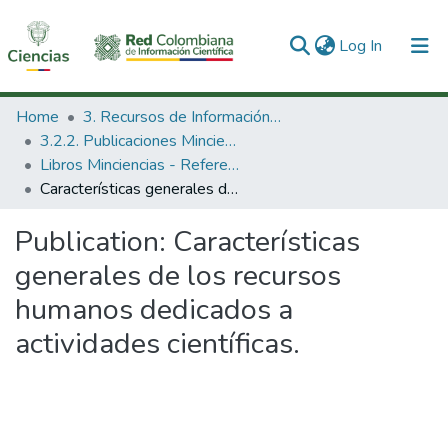
(current)
Log In
Communities & Collections
Home
3. Recursos de Información Científica y Tecnológica
3.2.2. Publicaciones Minciencias
All of DSpace
Libros Minciencias - Referenciales
Características generales de los recursos humanos dedicados a actividades científicas.
Statistics
Publication:
Características
generales de los recursos
humanos dedicados a
actividades científicas.