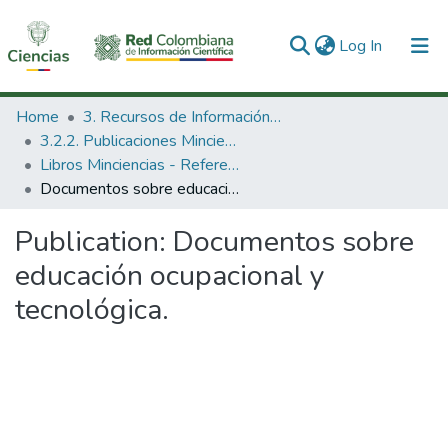
(current)
Log In
Communities & Collections
Home
3. Recursos de Información Científica y Tecnológica
3.2.2. Publicaciones Minciencias
All of DSpace
Libros Minciencias - Referenciales
Documentos sobre educación ocupacional y tecnológica.
Statistics
Publication:
Documentos sobre
educación ocupacional y
tecnológica.