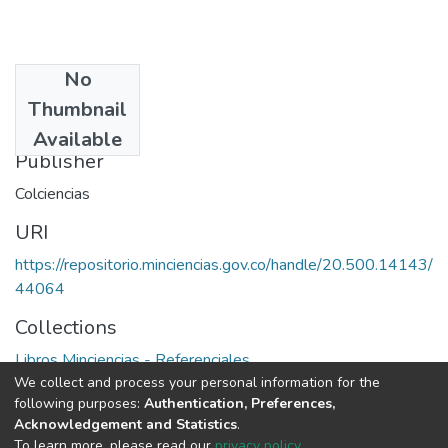
No
Date
Thumbnail
1971
Available
Publisher
Colciencias
URI
https://repositorio.minciencias.gov.co/handle/20.500.14143/
44064
Collections
Libros Minciencias - Referenciales
We collect and process your personal information for the
following purposes:
Authentication, Preferences,
Full item page
Acknowledgement and Statistics
.
To learn more, please read our
privacy policy
.