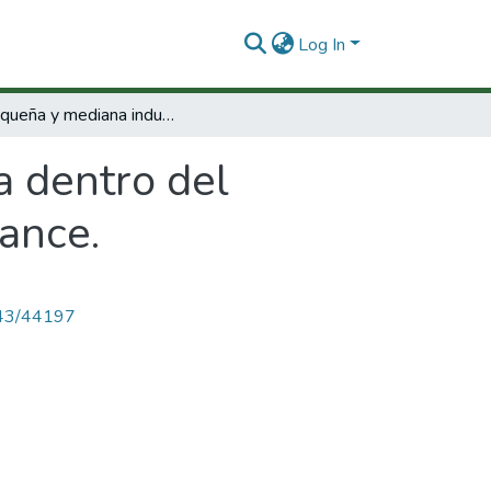
Log In
La pequeña y mediana industria dentro del proceso de industrialización : informe de avance.
a dentro del
vance.
4143/44197