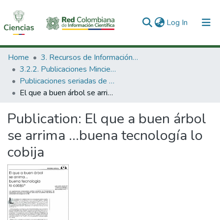
(current)
Log In
Communities & Collections
Home
3. Recursos de Información Científica y Tecnológica
3.2.2. Publicaciones Minciencias
All of DSpace
Publicaciones seriadas de Minciencias
El que a buen árbol se arrima ...buena tecnología lo cobija
Statistics
Publication:
El que a buen árbol
se arrima ...buena tecnología lo
cobija