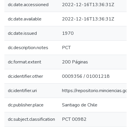
dc.date.accessioned
2022-12-16T13:36:31Z
dc.date.available
2022-12-16T13:36:31Z
dc.date.issued
1970
dc.description.notes
PCT
dc.format.extent
200 Páginas
dc.identifier.other
0009356 / 01001218
dc.identifier.uri
https://repositorio.minciencias.
dc.publisher.place
Santiago de Chile
dc.subject.classification
PCT 00982