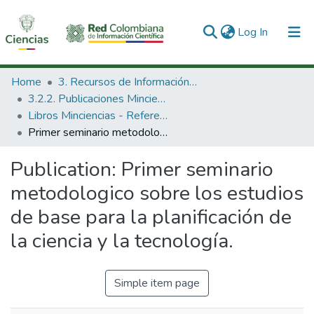
(current)
Log In
Communities & Collections
Home
3. Recursos de Información Científica y Tecnológica
3.2.2. Publicaciones Minciencias
All of DSpace
Libros Minciencias - Referenciales
Primer seminario metodologico sobre los estudios de base para la planificación de la ciencia y la tecnología.
Statistics
Publication:
Primer seminario
metodologico sobre los estudios
de base para la planificación de
la ciencia y la tecnología.
Simple item page