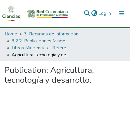
(current)
Log In
Communities & Collections
Home
3. Recursos de Información Científica y Tecnológica
3.2.2. Publicaciones Minciencias
All of DSpace
Libros Minciencias - Referenciales
Agricultura, tecnología y desarrollo.
Statistics
Publication:
Agricultura,
tecnología y desarrollo.