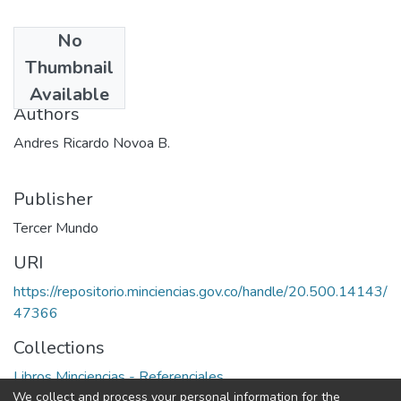
No
Date
Thumbnail
1989
Available
Authors
Andres Ricardo Novoa B.
Publisher
Tercer Mundo
URI
https://repositorio.minciencias.gov.co/handle/20.500.14143/
47366
Collections
Libros Minciencias - Referenciales
We collect and process your personal information for the