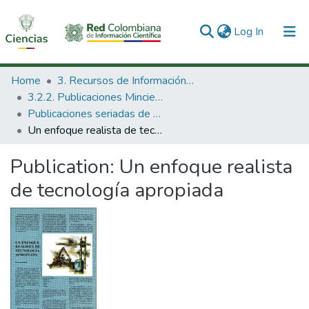
(current)
Log In
Communities & Collections
Home
3. Recursos de Información Científica y Tecnológica
3.2.2. Publicaciones Minciencias
All of DSpace
Publicaciones seriadas de Minciencias
Un enfoque realista de tecnología apropiada
Statistics
Publication:
Un enfoque realista
de tecnología apropiada