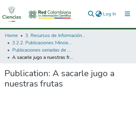
(current)
Log In
Communities & Collections
Home
3. Recursos de Información Científica y Tecnológica
3.2.2. Publicaciones Minciencias
All of DSpace
Publicaciones seriadas de Minciencias
A sacarle jugo a nuestras frutas
Statistics
Publication:
A sacarle jugo a
nuestras frutas