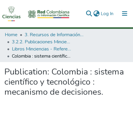
(current)
Log In
Communities & Collections
Home
3. Recursos de Información Científica y Tecnológica
3.2.2. Publicaciones Minciencias
All of DSpace
Libros Minciencias - Referenciales
Colombia : sistema científico y tecnológico : mecanismo de decisiones.
Statistics
Publication:
Colombia : sistema
científico y tecnológico :
mecanismo de decisiones.