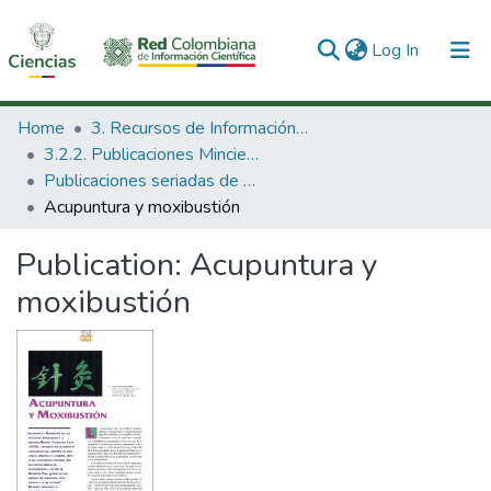
(current)
Log In
Communities & Collections
Home
3. Recursos de Información Científica y Tecnológica
3.2.2. Publicaciones Minciencias
All of DSpace
Publicaciones seriadas de Minciencias
Acupuntura y moxibustión
Statistics
Publication:
Acupuntura y
moxibustión