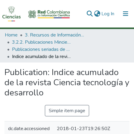
(current)
Log In
Communities & Collections
Home
3. Recursos de Información Científica y Tecnológica
3.2.2. Publicaciones Minciencias
All of DSpace
Publicaciones seriadas de Minciencias
Indice acumulado de la revista Ciencia tecnología y desarrollo
Statistics
Publication:
Indice acumulado
de la revista Ciencia tecnología y
desarrollo
Simple item page
dc.date.accessioned
2018-01-23T19:26:50Z