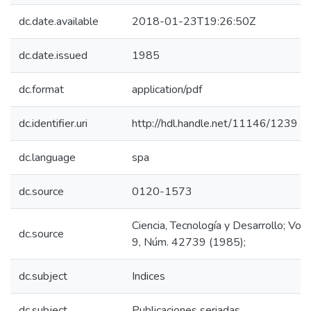
dc.date.available
2018-01-23T19:26:50Z
dc.date.issued
1985
dc.format
application/pdf
dc.identifier.uri
http://hdl.handle.net/11146/1239
dc.language
spa
dc.source
0120-1573
Ciencia, Tecnología y Desarrollo; Vol.
dc.source
9, Núm. 42739 (1985);
dc.subject
Indices
dc.subject
Publicaciones seriadas