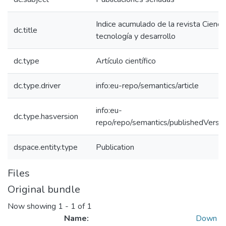
Indice acumulado de la revista Cienci
dc.title
tecnología y desarrollo
dc.type
Artículo científico
dc.type.driver
info:eu-repo/semantics/article
info:eu-
dc.type.hasversion
repo/repo/semantics/publishedVersio
dspace.entity.type
Publication
Files
Original bundle
Now showing
1 - 1 of 1
Name:
Down