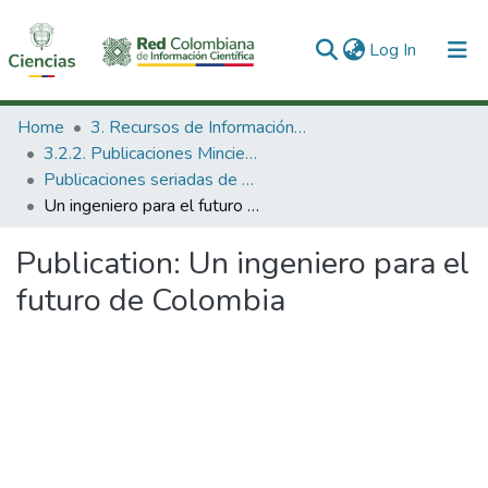
(current)
Log In
Communities & Collections
Home
3. Recursos de Información Científica y Tecnológica
3.2.2. Publicaciones Minciencias
All of DSpace
Publicaciones seriadas de Minciencias
Un ingeniero para el futuro de Colombia
Statistics
Publication:
Un ingeniero para el
futuro de Colombia