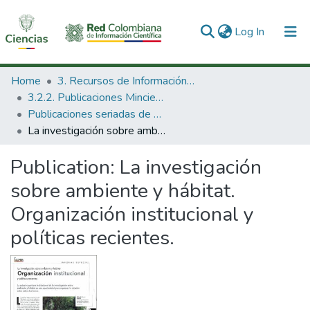
(current)
Log In
Communities & Collections
Home
3. Recursos de Información Científica y Tecnológica
3.2.2. Publicaciones Minciencias
All of DSpace
Publicaciones seriadas de Minciencias
La investigación sobre ambiente y hábitat. Organización institucional y políticas recientes.
Statistics
Publication:
La investigación
sobre ambiente y hábitat.
Organización institucional y
políticas recientes.