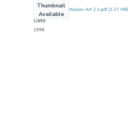
Files
Thumbnail
1996-V14-N2-Articulos-Art 2.1.pdf
(1.27 MB
Available
Date
1996