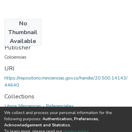
No
Date
Thumbnail
1995
Available
Publisher
Colciencias
URI
https://repositorio.minciencias.gov.co/handle/20.500.14143/
44640
Collections
Libros Minciencias - Referenciales
We collect and process your personal information for the
following purposes:
Authentication, Preferences,
Full item page
Acknowledgement and Statistics
.
To learn more, please read our
privacy policy
.