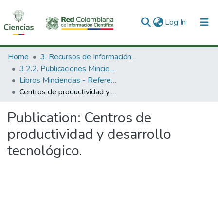
(current)
Log In
Communities & Collections
Home
3. Recursos de Información Científica y Tecnológica
3.2.2. Publicaciones Minciencias
All of DSpace
Libros Minciencias - Referenciales
Centros de productividad y desarrollo tecnológico.
Statistics
Publication:
Centros de
productividad y desarrollo
tecnológico.