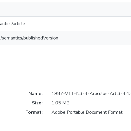
o
ntics/article
o/semantics/publishedVersion
Name:
1987-V11-N3-4-Articulos-Art 3-4.43
Size:
1.05 MB
Format:
Adobe Portable Document Format