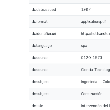
dc.date.issued
1987
dc.format
application/pdf
dc.identifier.uri
http://hdl.hand
dc.language
spa
dc.source
0120-1573
dc.source
Ciencia, Tecnolo
dc.subject
Ingenieria -- Col
dc.subject
Construcción
dc.title
Intervención del