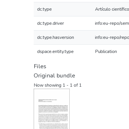
dc.type
Artículo científic
dc.type.driver
info:eu-repo/sema
dc.type.hasversion
info:eu-repo/rep
dspace.entity.type
Publication
Files
Original bundle
Now showing
1 - 1 of 1