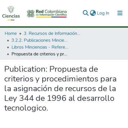
(current)
Log In
Communities & Collections
Home
3. Recursos de Información Científica y Tecnológica
3.2.2. Publicaciones Minciencias
All of DSpace
Libros Minciencias - Referenciales
Propuesta de criterios y procedimientos para la asignación de recursos de la Ley 344 de 1996 al desarrollo tecnologico.
Statistics
Publication:
Propuesta de
criterios y procedimientos para
la asignación de recursos de la
Ley 344 de 1996 al desarrollo
tecnologico.