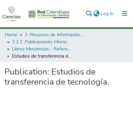
(current)
Log In
Communities & Collections
Home
3. Recursos de Información Científica y Tecnológica
3.2.2. Publicaciones Minciencias
All of DSpace
Libros Minciencias - Referenciales
Estudios de transferencia de tecnología.
Statistics
Publication:
Estudios de
transferencia de tecnología.