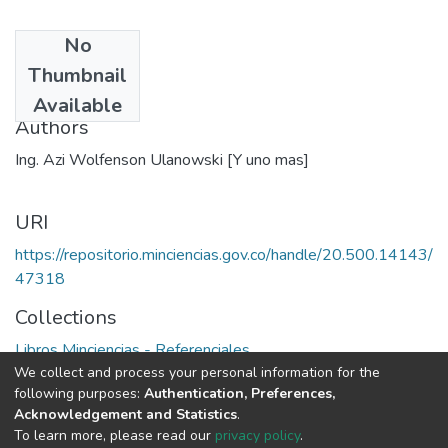
No
Date
Thumbnail
1974
Available
Authors
Ing. Azi Wolfenson Ulanowski [Y uno mas]
URI
https://repositorio.minciencias.gov.co/handle/20.500.14143/
47318
Collections
Libros Minciencias - Referenciales
We collect and process your personal information for the
following purposes:
Authentication, Preferences,
Full item page
Acknowledgement and Statistics
.
To learn more, please read our
privacy policy
.