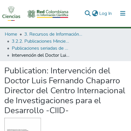
(current)
Log In
Communities & Collections
Home
3. Recursos de Información Científica y Tecnológica
3.2.2. Publicaciones Minciencias
All of DSpace
Publicaciones seriadas de Minciencias
Intervención del Doctor Luis Fernando Chaparro Director del Centro Internacional de Investigaciones para el Desarrollo -CIID-
Statistics
Publication:
Intervención del
Doctor Luis Fernando Chaparro
Director del Centro Internacional
de Investigaciones para el
Desarrollo -CIID-