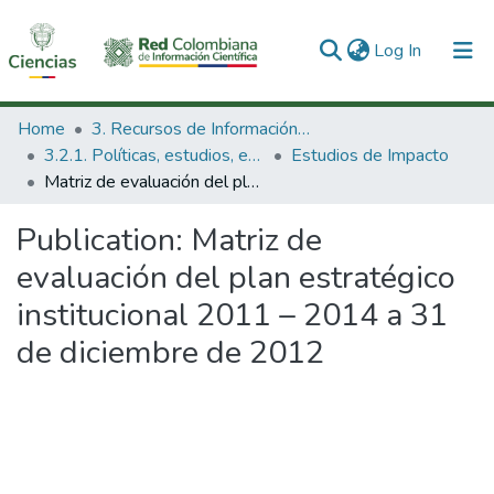
(current)
Log In
Communities & Collections
Home
3. Recursos de Información Científica y Tecnológica
3.2.1. Políticas, estudios, evaluaciones e indicadores de CTeI
Estudios de Impacto
All of DSpace
Matriz de evaluación del plan estratégico institucional 2011 – 2014 a 31 de diciembre de 2012
Statistics
Publication:
Matriz de
evaluación del plan estratégico
institucional 2011 – 2014 a 31
de diciembre de 2012