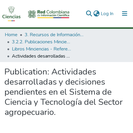
(current)
Log In
Communities & Collections
Home
3. Recursos de Información Científica y Tecnológica
3.2.2. Publicaciones Minciencias
All of DSpace
Libros Minciencias - Referenciales
Actividades desarrolladas y decisiones pendientes en el Sistema de Ciencia y Tecnología del Sector agropecuario.
Statistics
Publication:
Actividades
desarrolladas y decisiones
pendientes en el Sistema de
Ciencia y Tecnología del Sector
agropecuario.