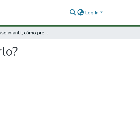
Log In
El abuso infantil, cómo predecirlo?
rlo?