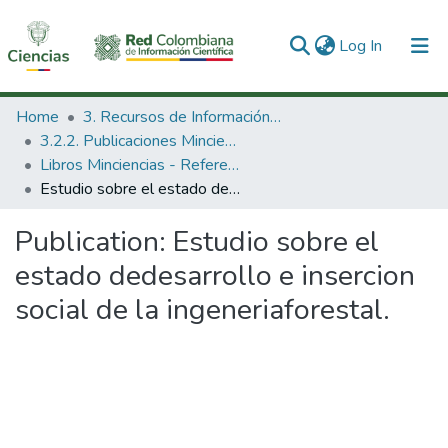
(current)
Log In
Communities & Collections
Home
3. Recursos de Información Científica y Tecnológica
3.2.2. Publicaciones Minciencias
All of DSpace
Libros Minciencias - Referenciales
Estudio sobre el estado dedesarrollo e insercion social de la ingeneriaforestal.
Statistics
Publication:
Estudio sobre el
estado dedesarrollo e insercion
social de la ingeneriaforestal.