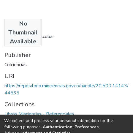
No
Authors
Thumbnail
Norberto Velez Escobar
Available
Publisher
Colciencias
URI
https://repositorio.minciencias.gov.co/handle/20.500.14143/
44565
Collections
Libros Minciencias - Referenciales
We collect and process your personal information for the
following purposes:
Authentication, Preferences,
Full item page