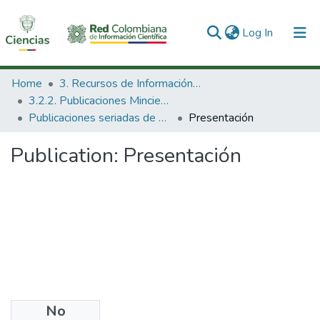
(current)
Log In
Communities & Collections
Home
3. Recursos de Información Científica y Tecnológica
3.2.2. Publicaciones Minciencias
All of DSpace
Publicaciones seriadas de Minciencias
Presentación
Statistics
Publication:
Presentación
No
Files