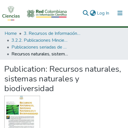
(current)
Log In
Communities & Collections
Home
3. Recursos de Información Científica y Tecnológica
3.2.2. Publicaciones Minciencias
All of DSpace
Publicaciones seriadas de Minciencias
Recursos naturales, sistemas naturales y biodiversidad
Statistics
Publication:
Recursos naturales,
sistemas naturales y
biodiversidad